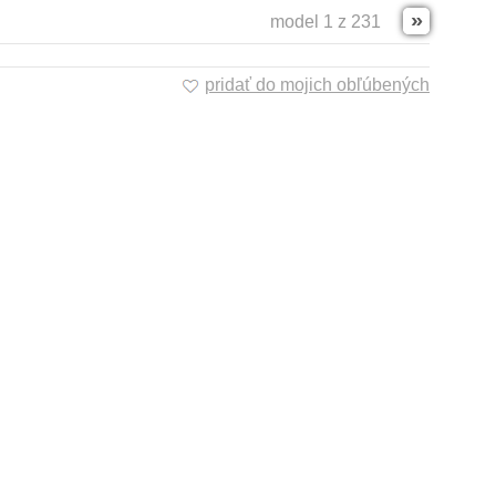
»
model 1 z 231
pridať do mojich obľúbených