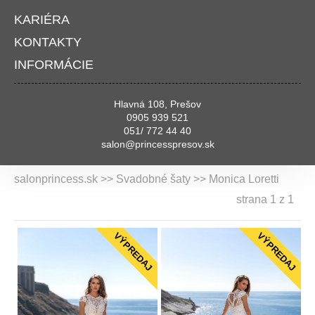
KARIÉRA
KONTAKTY
INFORMÁCIE
Hlavná 108, Prešov
0905 939 521
051/ 772 44 40
salon@princesspresov.sk
salonprincess.sk >> Svadobné šaty >> Monica Loretti
strana 1 z 1
VÝPREDAJ
VÝPREDAJ