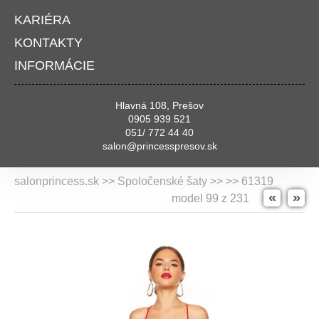
KARIÉRA
KONTAKTY
INFORMÁCIE
Hlavná 108, Prešov
0905 939 521
051/ 772 44 40
salon@princesspresov.sk
salonprincess.sk >> Spoločenské šaty >>
>> 61319
«
»
model 99 z 231