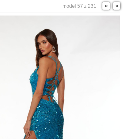
«
»
model 57 z 231