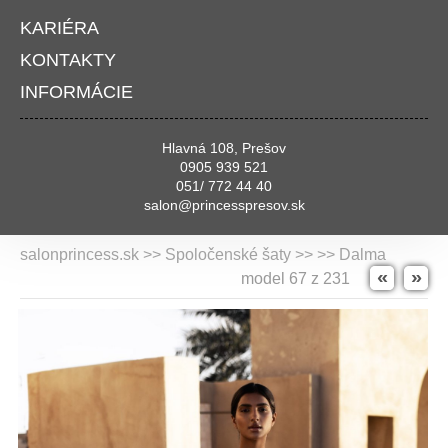
KARIÉRA
KONTAKTY
INFORMÁCIE
Hlavná 108, Prešov
0905 939 521
051/ 772 44 40
salon@princesspresov.sk
salonprincess.sk >> Spoločenské šaty >>
>> Dalma
«
»
model 67 z 231