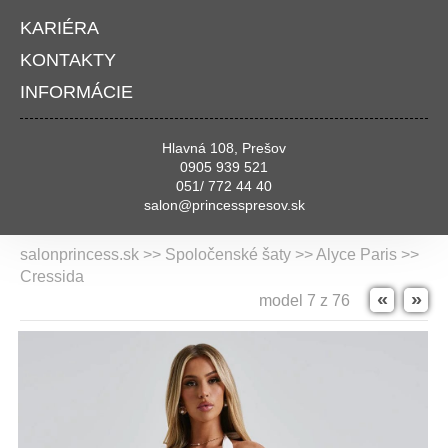
KARIÉRA
KONTAKTY
INFORMÁCIE
Hlavná 108, Prešov
0905 939 521
051/ 772 44 40
salon@princesspresov.sk
salonprincess.sk >> Spoločenské šaty >>
Alyce Paris
>>
Cressida
«
»
model 7 z 76