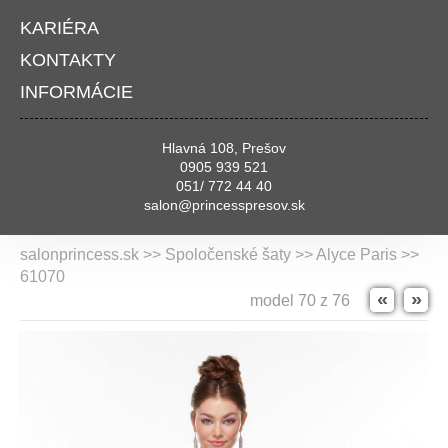
KARIÉRA
KONTAKTY
INFORMÁCIE
Hlavná 108, Prešov
0905 939 521
051/ 772 44 40
salon@princesspresov.sk
salonprincess.sk >> Spoločenské šaty >>
Alyce Paris
>>
61070
«
»
model 70 z 76