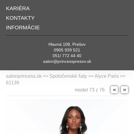
KARIÉRA
KONTAKTY
INFORMÁCIE
Hlavná 108, Prešov
0905 939 521
051/ 772 44 40
salon@princesspresov.sk
salonprincess.sk >> Spoločenské šaty >>
Alyce Paris
>>
61139
«
»
model 73 z 76