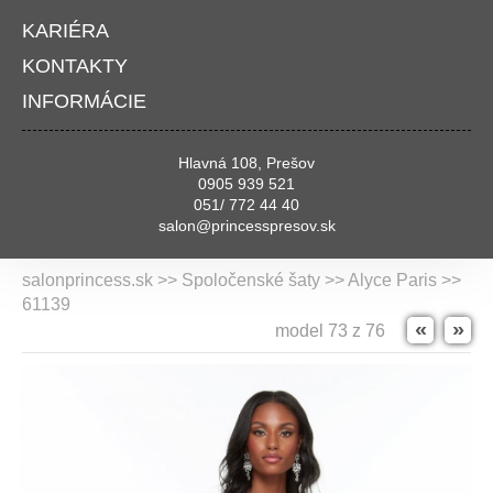
KARIÉRA
KONTAKTY
INFORMÁCIE
Hlavná 108, Prešov
0905 939 521
051/ 772 44 40
salon@princesspresov.sk
salonprincess.sk >> Spoločenské šaty >>
Alyce Paris
>>
61139
«
»
model 73 z 76