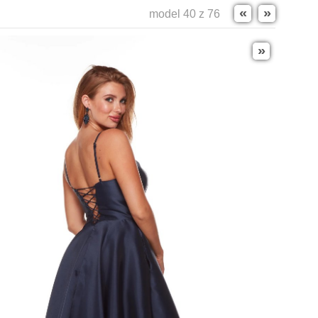
«
»
model 40 z 76
»