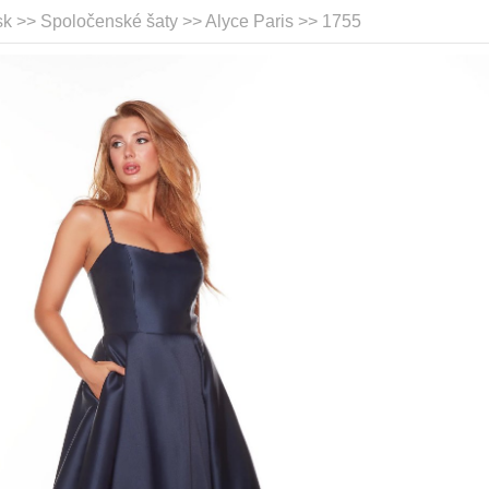
sk >> Spoločenské šaty >>
Alyce Paris
>> 1755