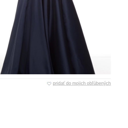
pridať do mojich obľúbených