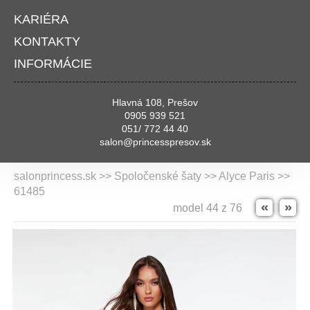
KARIÉRA
KONTAKTY
INFORMÁCIE
Hlavná 108, Prešov
0905 939 521
051/ 772 44 40
salon@princesspresov.sk
salonprincess.sk >> Spoločenské šaty >>
Alyce Paris
>>
61485
«
»
model 44 z 76