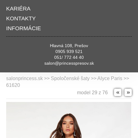
KARIÉRA
KONTAKTY
INFORMÁCIE
Hlavná 108, Prešov
0905 939 521
051/ 772 44 40
salon@princesspresov.sk
salonprincess.sk >> Spoločenské šaty >>
Alyce Paris
>>
61620
«
»
model 29 z 76