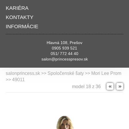
KARIÉRA
KONTAKTY
INFORMÁCIE
Hlavná 108, Prešov
0905 939 521
051/ 772 44 40
salon@princesspresov.sk
salonprincess.sk >> Spoločenské šaty >>
Mori Lee Prom
>> 49011
«
»
model 18 z 36