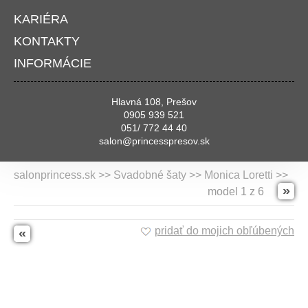
KARIÉRA
KONTAKTY
INFORMÁCIE
Hlavná 108, Prešov
0905 939 521
051/ 772 44 40
salon@princesspresov.sk
salonprincess.sk >> Svadobné šaty >>
Monica Loretti
>>
»
model 1 z 6
pridať do mojich obľúbených
«