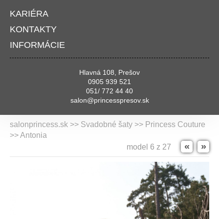
KARIÉRA
KONTAKTY
INFORMÁCIE
Hlavná 108, Prešov
0905 939 521
051/ 772 44 40
salon@princesspresov.sk
salonprincess.sk >> Svadobné šaty >>
Princess Couture
>> Antonia
«
»
model 6 z 27