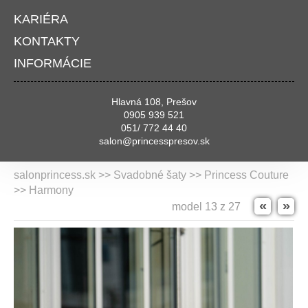
KARIÉRA
KONTAKTY
INFORMÁCIE
Hlavná 108, Prešov
0905 939 521
051/ 772 44 40
salon@princesspresov.sk
salonprincess.sk >> Svadobné šaty >>
Princess Couture
>> Harmony
«
»
model 13 z 27