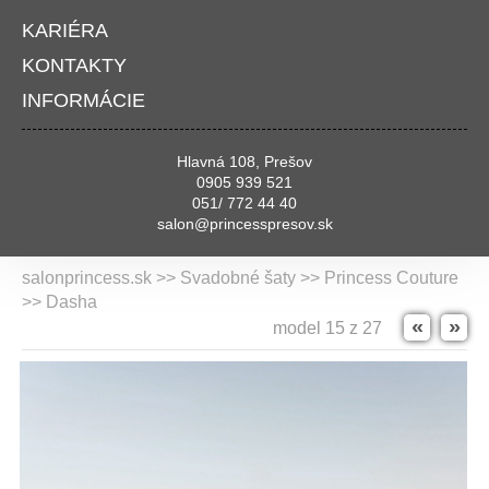
KARIÉRA
KONTAKTY
INFORMÁCIE
Hlavná 108, Prešov
0905 939 521
051/ 772 44 40
salon@princesspresov.sk
salonprincess.sk >> Svadobné šaty >>
Princess Couture
>> Dasha
«
»
model 15 z 27